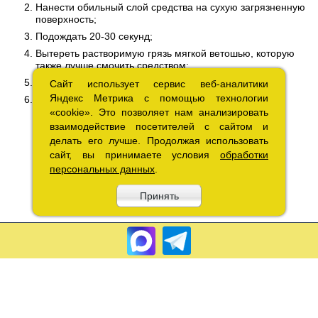
Нанести обильный слой средства на сухую загрязненную
поверхность;
Подождать 20-30 секунд;
Вытереть растворимую грязь мягкой ветошью, которую
также лучше смочить средством;
Удалить загрязнения;
Сайт использует сервис веб-аналитики
Сайт использует сервис веб-аналитики
Яндекс Метрика с помощью технологии
Яндекс Метрика с помощью технологии
При трудновыводимых пятнах повторить процедуру.
«cookie». Это позволяет нам анализировать
«cookie». Это позволяет нам анализировать
взаимодействие посетителей с сайтом и
взаимодействие посетителей с сайтом и
делать его лучше. Продолжая использовать
делать его лучше. Продолжая использовать
сайт, вы принимаете условия
сайт, вы принимаете условия
обработки
обработки
персональных данных
персональных данных
.
.
Принять
Принять
Copyright 2010 – 2026.«Лакрэм» Разработка «
Графикс
»
Соглашение об обработке
персональных данных