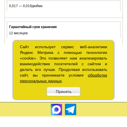
0,017 — 0,019дюйма
Гарантийный срок хранения
12 месяцев
Сайт использует сервис веб-аналитики
Сайт использует сервис веб-аналитики
Яндекс Метрика с помощью технологии
Яндекс Метрика с помощью технологии
«cookie». Это позволяет нам анализировать
«cookie». Это позволяет нам анализировать
взаимодействие посетителей с сайтом и
взаимодействие посетителей с сайтом и
делать его лучше. Продолжая использовать
делать его лучше. Продолжая использовать
сайт, вы принимаете условия
сайт, вы принимаете условия
обработки
обработки
персональных данных
персональных данных
.
.
Принять
Принять