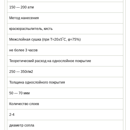
150 — 200 атм
Метод нанесения
краскораспылитель, кисть
Межслойная сушка (при Т=20±5˚C, φ=75%)
не более 3 часов
Теоретический расход на однослойное покрытие
250 — 350г/м2
Толщина однослойного покрытия
50 — 70 мкм
Количество слоев
2-4
диаметр сопла