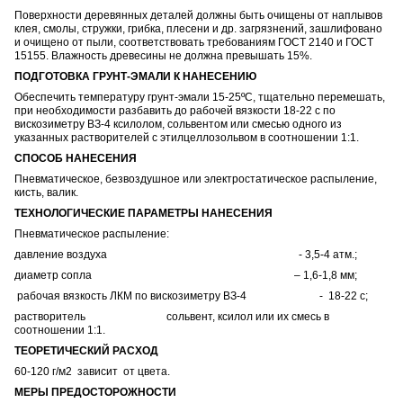
Поверхности деревянных деталей должны быть очищены от наплывов
клея, смолы, стружки, грибка, плесени и др. загрязнений, зашлифовано
и очищено от пыли, соответствовать требованиям ГОСТ 2140 и ГОСТ
15155. Влажность древесины не должна превышать 15%.
ПОДГОТОВКА ГРУНТ-ЭМАЛИ К НАНЕСЕНИЮ
Обеспечить температуру грунт-эмали 15-25ºС, тщательно перемешать,
при необходимости разбавить до рабочей вязкости 18-22 с по
вискозиметру ВЗ-4 ксилолом, сольвентом или смесью одного из
указанных растворителей с этилцеллозольвом в соотношении 1:1.
СПОСОБ НАНЕСЕНИЯ
Пневматическое, безвоздушное или электростатическое распыление,
кисть, валик.
ТЕХНОЛОГИЧЕСКИЕ ПАРАМЕТРЫ НАНЕСЕНИЯ
Пневматическое распыление:
давление воздуха - 3,5-4 атм.;
диаметр сопла – 1,6-1,8 мм;
рабочая вязкость ЛКМ по вискозиметру ВЗ-4 - 18-22 с;
растворитель сольвент, ксилол или их смесь в
соотношении 1:1.
ТЕОРЕТИЧЕСКИЙ РАСХОД
60-120 г/м2 зависит от цвета.
МЕРЫ ПРЕДОСТОРОЖНОСТИ