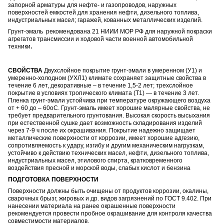
запорной арматуры для нефте- и газопроводов, наружных
поверхностей емкостей для хранения нефти, дизельного топлива,
индустриальных масел; гаражей, кованных металлических изделий.
Грунт-эмаль рекомендована 21 НИИИ МОР РФ для наружной покраски
агрегатов трансмиссии и ходовой части военной автомобильной
техники
.
СВОЙСТВА
Двухслойное покрытие грунт-эмали в умеренном (У1) и
умеренно-холодном (УХЛ1) климате сохраняет защитные свойства в
течение 6 лет, декоративные – в течение 1,5-2 лет; трехслойное
покрытие в условиях тропического климата (Т1) — в течение 3 лет.
Пленка грунт-эмали устойчива при температуре окружающего воздуха
от + 60 до – 60оС. Грунт-эмаль имеет хорошие малярные свойства, не
требует предварительного грунтования. Высокая скорость высыхания
при естественной сушке дает возможность складирования изделий
через 7-9 ч после их окрашивания. Покрытие надежно защищает
металлические поверхности от коррозии, имеет хорошие адгезию,
сопротивляемость к удару, изгибу и другим механическим нагрузкам,
устойчиво к действию технических масел, нефти, дизельного топлива,
индустриальных масел, этилового спирта, кратковременного
воздействия пресной и морской воды, слабых кислот и бензина
ПОДГОТОВКА ПОВЕРХНОСТИ
Поверхности должны быть очищены от продуктов коррозии, окалины,
сварочных брызг, жировых и др. видов загрязнений по ГОСТ 9.402. При
нанесении материала на ранее окрашенные поверхности
рекомендуется провести пробное окрашивание для контроля качества
совместимости материалов.