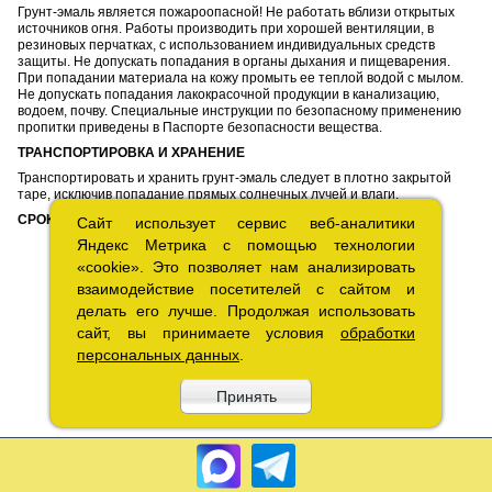
Грунт-эмаль является пожароопасной! Не работать вблизи открытых
источников огня. Работы производить при хорошей вентиляции, в
резиновых перчатках, с использованием индивидуальных средств
защиты. Не допускать попадания в органы дыхания и пищеварения.
При попадании материала на кожу промыть ее теплой водой с мылом.
Не допускать попадания лакокрасочной продукции в канализацию,
водоем, почву. Специальные инструкции по безопасному применению
пропитки приведены в Паспорте безопасности вещества.
ТРАНСПОРТИРОВКА И ХРАНЕНИЕ
Транспортировать и хранить грунт-эмаль следует в плотно закрытой
таре, исключив попадание прямых солнечных лучей и влаги.
СРОК ГОДНОСТИ
12 месяцев с даты изготовления.
Сайт использует сервис веб-аналитики
Сайт использует сервис веб-аналитики
Яндекс Метрика с помощью технологии
Яндекс Метрика с помощью технологии
«cookie». Это позволяет нам анализировать
«cookie». Это позволяет нам анализировать
взаимодействие посетителей с сайтом и
взаимодействие посетителей с сайтом и
делать его лучше. Продолжая использовать
делать его лучше. Продолжая использовать
сайт, вы принимаете условия
сайт, вы принимаете условия
обработки
обработки
персональных данных
персональных данных
.
.
Принять
Принять