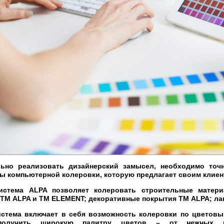
ьно реализовать дизайнерский замысел, необходимо точн
 компьютерной колеровки, которую предлагает своим клиент
истема ALPA позволяет колеровать строительные матери
и ТМ ALPA и ТМ ELEMENT; декоративные покрытия ТМ ALPA; л
стема включает в себя возможность колеровки по цветовы
получить широкую палитру цветов – от нежных 