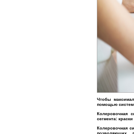
Чтобы максимал
помощью системы
Колеровочная с
сегмента: краск
Колеровочная си
позволяющих 