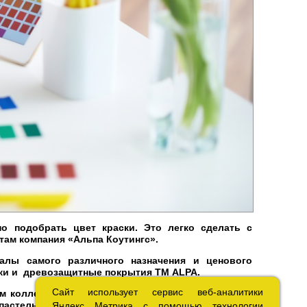
о подобрать цвет краски. Это легко сделать с
ам компания «Альпа Коутингс».
алы самого различного назначения и ценового
аки и древозащитные покрытия ТМ ALPA.
Сайт использует сервис веб-аналитики
Сайт использует сервис веб-аналитики
м коллекциям ALPA PAINTS, RAL, NCS, SYMPHONY,
пастельных до насыщенных и ярких. Для
Яндекс Метрика с помощью технологии
Яндекс Метрика с помощью технологии