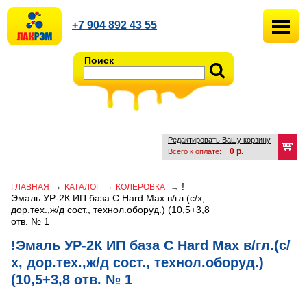
+7 904 892 43 55
Поиск
Редактировать Вашу корзину
0
р.
Всего к оплате:
→
→
!
ГЛАВНАЯ
КАТАЛОГ
КОЛЕРОВКА
→
Эмаль УР-2К ИП база С Hard Max в/гл.(с/х,
дор.тех.,ж/д сост., технол.оборуд.) (10,5+3,8
отв. № 1
!Эмаль УР-2К ИП база С Hard Max в/гл.(с/
х, дор.тех.,ж/д сост., технол.оборуд.)
(10,5+3,8 отв. № 1