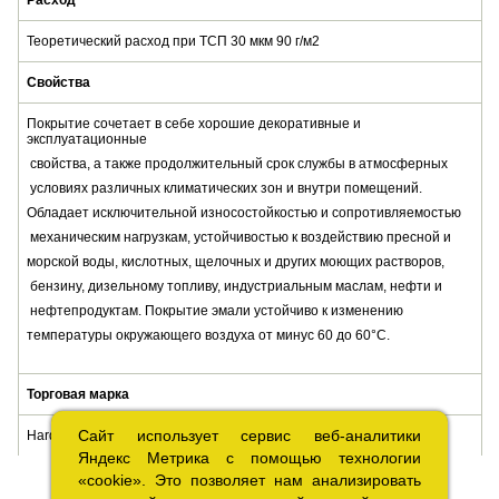
Теоретический расход при ТСП 30 мкм 90 г/м2
Свойства
Покрытие сочетает в себе хорошие декоративные и
эксплуатационные
свойства, а также продолжительный срок службы в атмосферных
условиях различных климатических зон и внутри помещений.
Обладает исключительной износостойкостью и сопротивляемостью
механическим нагрузкам, устойчивостью к воздействию пресной и
морской воды, кислотных, щелочных и других моющих растворов,
бензину, дизельному топливу, индустриальным маслам, нефти и
нефтепродуктам. Покрытие эмали устойчиво к изменению
температуры окружающего воздуха от минус 60 до 60°С.
Торговая марка
Сайт использует сервис веб-аналитики
Сайт использует сервис веб-аналитики
Hard Max
Яндекс Метрика с помощью технологии
Яндекс Метрика с помощью технологии
«cookie». Это позволяет нам анализировать
«cookie». Это позволяет нам анализировать