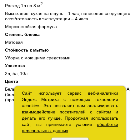
2
Расход 1л на 8 м
Высыхание: сухая на ощупь – 1 час, нанесение следующего
слоя/готовность к эксплуатации – 4 часа.
Морозостойкая формула
Степень блеска
Матовая
Стойкость к мытью
Уборка с моющими средствами
Упаковка
2л, 5л, 10л
Цвета
Белый. Для компьютерной колеровки выпускается в базах А
Сайт использует сервис веб-аналитики
Сайт использует сервис веб-аналитики
(белая) – для колеровки в светлые пастельные тона и С
Яндекс Метрика с помощью технологии
Яндекс Метрика с помощью технологии
(прозрачная) – в темные и насыщенные тона
«cookie». Это позволяет нам анализировать
«cookie». Это позволяет нам анализировать
взаимодействие посетителей с сайтом и
взаимодействие посетителей с сайтом и
делать его лучше. Продолжая использовать
делать его лучше. Продолжая использовать
сайт, вы принимаете условия
сайт, вы принимаете условия
обработки
обработки
персональных данных
персональных данных
.
.