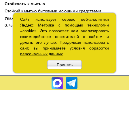
Стойкость к мытью
Стойкий к мытью бытовыми моющими средствами
Упаковка
Сайт использует сервис веб-аналитики
Сайт использует сервис веб-аналитики
Яндекс Метрика с помощью технологии
Яндекс Метрика с помощью технологии
0,75л, 6л
«cookie». Это позволяет нам анализировать
«cookie». Это позволяет нам анализировать
взаимодействие посетителей с сайтом и
взаимодействие посетителей с сайтом и
делать его лучше. Продолжая использовать
делать его лучше. Продолжая использовать
сайт, вы принимаете условия
сайт, вы принимаете условия
обработки
обработки
персональных данных
персональных данных
.
.
Принять
Принять
Copyright 2010 – 2026.«Лакрэм» Разработка «
Графикс
»
Соглашение об обработке
персональных данных