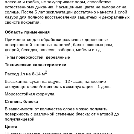
плесени и грибка, не закупоривает поры, способствуя
естественному дыханию. Насыщенные цвета не выгорают на
солнце. После 5 лет эксплуатации достаточно нанести 1 слой
лазури для полного восстановления защитных и декоративных
свойств покрытия.
Область применения
Применяется для обработки различных деревянных
поверхностей: стеновых панелей, балок, оконных рам,
дверей, беседок, навесов, заборов, мебели и т.д.
Типы поверхностей: деревянные
Технические характеристики
2
Расход 1л на 8-14 м
Высыхание: сухая на ощупь – 12 часов, нанесение
следующего слоя/готовность к эксплуатации – 1 день
Морозостойкая формула
Степень блеска
В зависимости от количества слоев можно получить
поверхность с различной степенью блеска: от матовой до
полуглянцевой
Цвета
11 готовых цветов, возможна компьютерная колеровка