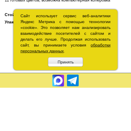
Стойкость к мытью
Стойкая к вымыванию
Сайт использует сервис веб-аналитики
Сайт использует сервис веб-аналитики
Яндекс Метрика с помощью технологии
Яндекс Метрика с помощью технологии
Упаковка
0,75л, 2,3л, 9л
«cookie». Это позволяет нам анализировать
«cookie». Это позволяет нам анализировать
взаимодействие посетителей с сайтом и
взаимодействие посетителей с сайтом и
делать его лучше. Продолжая использовать
делать его лучше. Продолжая использовать
сайт, вы принимаете условия
сайт, вы принимаете условия
обработки
обработки
персональных данных
персональных данных
.
.
Принять
Принять
Copyright 2010 – 2026.«Лакрэм» Разработка «
Графикс
»
Соглашение об обработке
персональных данных