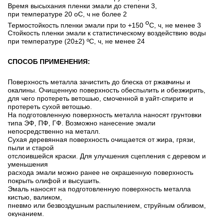
Время высыхания пленки эмали до степени 3,
при температуре 20 оС, ч не более 2
о
Термостойкость пленки эмали при tо +150
С, ч, не менее 3
Стойкость пленки эмали к статистическому воздействию воды
при температуре (20±2) ºС, ч, не менее 24
СПОСОБ ПРИМЕНЕНИЯ:
Поверхность металла зачистить до блеска от ржавчины и
окалины. Очищенную поверхность обеспылить и обезжирить,
для чего протереть ветошью, смоченной в уайт-спирите и
протереть сухой ветошью.
На подготовленную поверхность металла наносят грунтовки
типа ЭФ, ПФ, ГФ. Возможно нанесение эмали
непосредственно на металл.
Сухая деревянная поверхность очищается от жира, грязи,
пыли и старой
отслоившейся краски. Для улучшения сцепления с деревом и
уменьшения
расхода эмали можно ранее не окрашенную поверхность
покрыть олифой и высушить.
Эмаль наносят на подготовленную поверхность металла
кистью, валиком,
пневмо или безвоздушным распылением, струйным обливом,
окунанием.