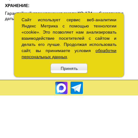
ХРАНЕНИЕ:
Гарантийный срок хранения эмали КО-174 — 6 месяцев с
даты производства.
Сайт использует сервис веб-аналитики
Сайт использует сервис веб-аналитики
Яндекс Метрика с помощью технологии
Яндекс Метрика с помощью технологии
«cookie». Это позволяет нам анализировать
«cookie». Это позволяет нам анализировать
взаимодействие посетителей с сайтом и
взаимодействие посетителей с сайтом и
делать его лучше. Продолжая использовать
делать его лучше. Продолжая использовать
сайт, вы принимаете условия
сайт, вы принимаете условия
обработки
обработки
персональных данных
персональных данных
.
.
Принять
Принять
Copyright 2010 – 2026.«Лакрэм» Разработка «
Графикс
»
Соглашение об обработке
персональных данных