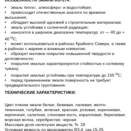
• эмаль тепло-, атмосферо- и водостойкая;
• превосходит отечественные аналоги по времени
высыхания;
• обладает высокой адгезией к строительным материалам;
• эмаль устойчива к солнечной радиации;
• наносится в широком диапазоне температур: от — 40 до +
о
40
С;
• может использоваться в районах Крайнего Севера, а также
в районах с жарким и влажным климатом;
• образует матовое покрытие повышенной твердости и
долговечности;
• покрытия эмалью характеризуются стойкостью к солевому
туману;
о
• покрытия эмалью устойчивы при температуре до 150
С;
• перед применением эмали поверхность не требует
предварительного грунтования.
ТЕХНИЧЕСКИЕ ХАРАКТЕРИСТИКИ:
Цвет пленки эмали белая, бежевая, палевая, желто-
лимонная, голубая, зеленая, красная, розовая, коричневая,
кирпичная, салатная, слоновая кость, коралловая, бирюзовая,
морская волна, серебристая, черная.
Массовая доля нелетучих веществ, % 29
Условная вязкость по вискозиметру ВЗ-4, сек 15-25