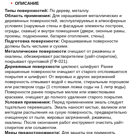
ОПИСАНИЕ
Типы поверхностей:
По дереву, металлу.
Область применения:
Для окрашивания металлических и
деревянных поверхностей, эксплуатируемых в атмосферных
условиях (наружные стены и фасадные элементы построек,
ограды, скамьи) и внутри помещения (двери, оконные рамы,
проемы, подоконники, батареи отопления, стены).
Подготовка поверхности:
Окрашиваемые поверхности
должны быть чистыми и сухими.
Металлические поверхности
очищают от ржавчины и
окалины, обезжиривают растворителем (уайт-спиритом),
покрывают грунтовкой (ГФ-021).
Деревянные поверхности
циклюют, шлифуют. Ранее
окрашенные поверхности очищают от старого отслоившегося
покрытия и шлифуют. От жировых и других загрязнений
поверхность отмывают водой с мылом, стиральным порошком
или раствором соды (1 столовая ложка соды на 1 литр воды).
Поверхности ранее покрытые мелом или известковыми
красками, очищают до полного удаления старого покрытия.
Условия применения:
Перед применением эмаль следует
тщательно перемешать. Эмаль наносят кистью, валиком или
методом распыления на сухую поверхность, предварительно
очищенную от пыли, жировых загрязнений, ржавчины,
окалины. После окончания работ инструмент очистить уайт-
спиритом или сольвентом.
Меры предосторожности:
Для защиты рук применять