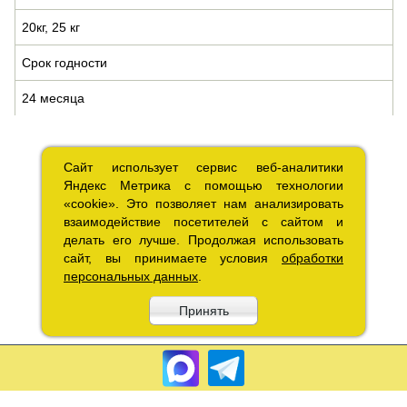
20кг, 25 кг
Срок годности
24 месяца
Сайт использует сервис веб-аналитики
Сайт использует сервис веб-аналитики
Яндекс Метрика с помощью технологии
Яндекс Метрика с помощью технологии
«cookie». Это позволяет нам анализировать
«cookie». Это позволяет нам анализировать
взаимодействие посетителей с сайтом и
взаимодействие посетителей с сайтом и
делать его лучше. Продолжая использовать
делать его лучше. Продолжая использовать
сайт, вы принимаете условия
сайт, вы принимаете условия
обработки
обработки
персональных данных
персональных данных
.
.
Принять
Принять