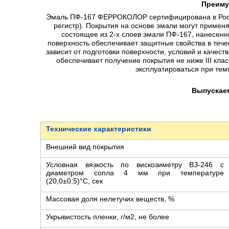
Преиму
Эмаль ПФ-167 ФЕРРОКОЛОР сертифицирована в Росс
регистр). Покрытия на основе эмали могут применя
состоящее из 2-х слоев эмали ПФ-167, нанесен
поверхность обеспечивает защитные свойства в тече
зависит от подготовки поверхности, условий и качес
обеспечивает получение покрытия не ниже III кла
эксплуатироваться при темп
Выпускае
Технические характеристики
Внешний вид покрытия
Условная вязкость по вискозиметру ВЗ-246 с
диаметром сопла 4 мм при температуре
(20,0±0,5)°С, сек
Массовая доля нелетучих веществ, %
Укрывистость пленки, г/м2, не более