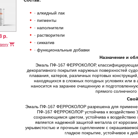
Состав:
· алкидный лак
· пигменты
· наполнители
· растворители
8
р.
· сиккатив
зину
· функциональные добавки
Назначение и об
Эмаль ПФ-167 ФЕРРОКОЛОР, классифицирующая к
декоративного покрытия наружных поверхностей судо
плавания, катеров, различных портовых конструкций
находящихся в сложных погодных условиях или 
наносится на заранее очищенную и подготовленную 
прямого солнечного 
Свой
Эмаль ПФ-167 ФЕРРОКОЛОР разрешена для применени
ПФ-167 ФЕРРОКОЛОР устойчива к воздействию У
сохраняющимся цветом, устойчива к воздействию 
является надежной защитой металла от коррозии
укрывистостью и прочным сцеплением с окрашиваемой
гладкое покрытие, устойчивое к де