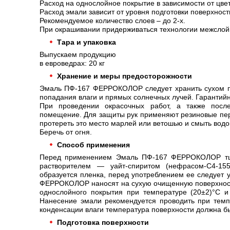
Расход на однослойное покрытие в зависимости от цвет
Расход эмали зависит от уровня подготовки поверхност
Рекомендуемое количество слоев – до 2-х.
При окрашивании придерживаться технологии межслой
Тара и упаковка
Выпускаем продукцию
в евроведрах: 20 кг
Хранение и меры предосторожности
Эмаль ПФ-167 ФЕРРОКОЛОР следует хранить сухом по
попадания влаги и прямых солнечных лучей. Гаранти
При проведении окрасочных работ, а также посл
помещение. Для защиты рук применяют резиновые пер
протереть это место марлей или ветошью и смыть водо
Беречь от огня.
Способ применения
Перед применением Эмаль ПФ-167 ФЕРРОКОЛОР тща
растворителем — уайт-спиритом (нефрасом-С4-15
образуется пленка, перед употреблением ее следует 
ФЕРРОКОЛОР наносят на сухую очищенную поверхност
однослойного покрытия при температуре (20±2)°С и
Нанесение эмали рекомендуется проводить при темп
конденсации влаги температура поверхности должна бы
Подготовка поверхности