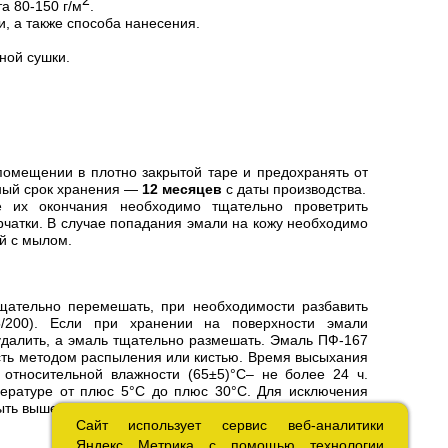
2
а 80-150 г/м
.
и, а также способа нанесения.
ной сушки.
мещении в плотно закрытой таре и предохранять от
йный срок хранения —
12 месяцев
с даты производства.
е их окончания необходимо тщательно проветрить
чатки. В случае попадания эмали на кожу необходимо
й с мылом.
тельно перемешать, при необходимости разбавить
5/200). Если при хранении на поверхности эмали
удалить, а эмаль тщательно размешать. Эмаль ПФ-167
ь методом распыления или кистью. Время высыхания
 относительной влажности (65±5)°С– не более 24 ч.
ературе от плюс 5°С до плюс 30°С. Для исключения
ть выше точки росы не менее чем на 3°С.
Сайт использует сервис веб-аналитики
Сайт использует сервис веб-аналитики
Яндекс Метрика с помощью технологии
Яндекс Метрика с помощью технологии