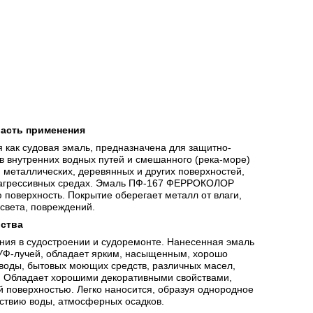
ласть применения
ак судовая эмаль, предназначена для защитно-
в внутренних водных путей и смешанного (река-море)
, металлических, деревянных и других поверхностей,
в агрессивных средах. Эмаль ПФ-167 ФЕРРОКОЛОР
поверхность. Покрытие оберегает металл от влаги,
света, повреждений.
ства
я в судостроении и судоремонте. Нанесенная эмаль
Ф-лучей, обладает ярким, насыщенным, хорошо
воды, бытовых моющих средств, различных масел,
. Обладает хорошими декоративными свойствами,
 поверхностью. Легко наносится, образуя однородное
йствию воды, атмосферных осадков.