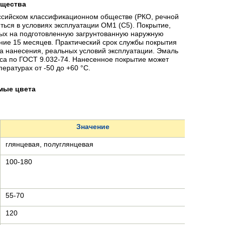
щества
ийском классификационном обществе (РКО, речной
ться в условиях эксплуатации ОМ1 (С5). Покрытие,
ных на подготовленную загрунтованную наружную
ние 15 месяцев. Практический срок службы покрытия
тва нанесения, реальных условий эксплуатации. Эмаль
сса по ГОСТ 9.032-74. Нанесенное покрытие может
ературах от -50 до +60 °С.
мые цвета
Значение
глянцевая, полуглянцевая
100-180
55-70
120