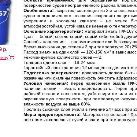
Область применения:
для окрашивания подгото
поверхностей судов неограниченного района плавани
Особенности:
покрытие, состоящее из 2-х слоев эма
судов неограниченного плавания сохраняет защитные
умеренном и холодном климате – не менее 5-ти
атмосферостойкая, устойчива к изменению температур 
Основные характеристики:
материал эмаль ПФ-167 о
Цвет — белый, светло-серый, серый либо любой другой
Способы нанесения — пневматическое или безвоздушно
Время высыхания до степени 3 при температуре 20±2ºС
9
р.
Расход эмали на один слой — 120-150 г/м² в зависимос
Рекомендуемое количество слоев — 2.
зину
Толщина одного слоя — 18-24 мкм.
Гарантийный срок хранения 12 месяцев со дня изготов
Подготовка поверхности:
поверхность должна быть с
ржавчины или окалины поверхность очистить абразиво
Условия нанесения:
перед нанесением эмаль ПФ-1
наличии пленки – эмаль профильтровать. Перед пр
рабочей вязкости сольвентом, уайт-спиритом или их
окрашиваемую поверхность при температуре окружа
влажности воздуха не выше 80%.
После высыхания слоя эмали в течение 24 часов при 
Меры предосторожности:
Материал огнеопасен! Хра
нее прямых солнечных лучей и влаги при температуре 