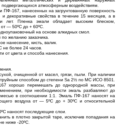
вленных металлических и деревянных наружных
я, подвергающихся атмосферным воздействиям.
ли ПФ-167, нанесенных на загрунтованную поверхность
 и декоративные свойства в течение 15 месяцев, а в
 лет. Пленка эмали обладает высоким блеском,
от — 50ºС до + 60ºС.
дноупаковочный на основе алкидных смол.
 по желанию заказчика.
е нанесение, кисть, валик.
 не более 24 часов.
ти от цвета и способа нанесения.
ления.
ухой, очищенной от масел, грязи, пыли. При наличии
струйным способом до степени Sа 2½ по МС ИСО 8501.
67 хорошо перемешать до однородной массы, при
именением, при необходимости эмаль разбавляют до
 смесью в соотношении 1:1. Эмаль ПФ-167 наносят на
ющего воздуха от — 5ºС до + 30ºС и относительной
20ºС наносят последующие слои.
нить в плотно закрытой таре, исключив попадания на
не ниже -20ºС.