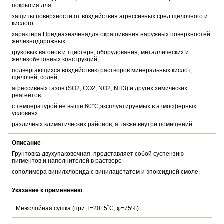
покрытия
для
защиты
поверхности от воздействия агрессивных сред щелочного и
кислого
характера.
Предназначена
для окрашивания наружных поверхностей
железнодорожных
грузовых
вагонов и т
цистерн, оборудования, металлических и
железобетонных конструкций,
подвергающихся
воздействию растворов минеральных кислот,
щелочей, солей,
агрессивных газов
(SO2, CO2, NO2, NH3) и других химических
реагентов
с температурой не выше 60°С,
эксплуатируемых в атмосферных
условиях
различных климатических районов, а также
внутри помещений.
Описание
Грунтовка двухупаковочная, представляет собой суспензию
пигментов и наполнителей в растворе
сополимера винилхлорида с винилацетатом и эпоксидной смоле.
Указание к применению
Межслойная сушка (при Т=20±5˚C, φ=75%)