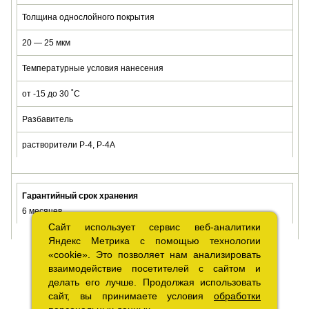
Толщина однослойного покрытия
20 — 25 мкм
Температурные условия нанесения
от -15 до 30 ˚C
Разбавитель
растворители Р-4, Р-4А
Гарантийный срок хранения
6 месяцев
Сайт использует сервис веб-аналитики
Сайт использует сервис веб-аналитики
Яндекс Метрика с помощью технологии
Яндекс Метрика с помощью технологии
«cookie». Это позволяет нам анализировать
«cookie». Это позволяет нам анализировать
взаимодействие посетителей с сайтом и
взаимодействие посетителей с сайтом и
делать его лучше. Продолжая использовать
делать его лучше. Продолжая использовать
сайт, вы принимаете условия
сайт, вы принимаете условия
обработки
обработки