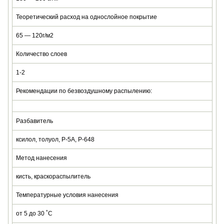
Теоретический расход на однослойное покрытие
65 — 120г/м2
Количество слоев
1-2
Рекомендации по безвоздушному распылению:
Разбавитель
ксилол, толуол, Р-5А, Р-648
Метод нанесения
кисть, краскораспылитель
Температурные условия нанесения
от 5 до 30 ˚C