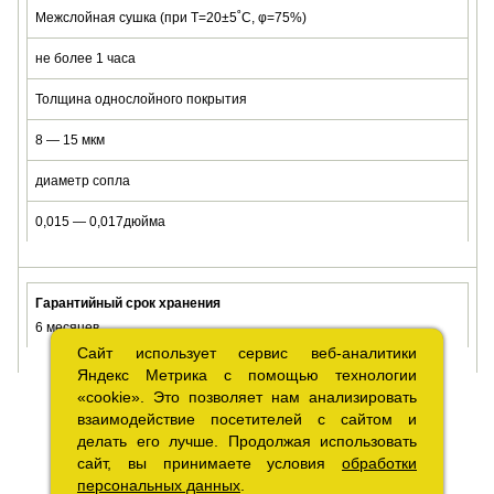
Межслойная сушка (при Т=20±5˚C, φ=75%)
не более 1 часа
Толщина однослойного покрытия
8 — 15 мкм
диаметр сопла
0,015 — 0,017дюйма
Гарантийный срок хранения
6 месяцев
Сайт использует сервис веб-аналитики
Сайт использует сервис веб-аналитики
Яндекс Метрика с помощью технологии
Яндекс Метрика с помощью технологии
«cookie». Это позволяет нам анализировать
«cookie». Это позволяет нам анализировать
взаимодействие посетителей с сайтом и
взаимодействие посетителей с сайтом и
делать его лучше. Продолжая использовать
делать его лучше. Продолжая использовать
сайт, вы принимаете условия
сайт, вы принимаете условия
обработки
обработки
персональных данных
персональных данных
.
.