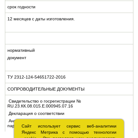
срок годности
12 месяцев с даты изготовления.
нормативный
документ
ТУ 2312-124-54651722-2016
СОПРОВОДИТЕЛЬНЫЕ ДОКУМЕНТЫ
Свидетельство о госрегистрации №
RU.23.КК.08.015.Е.000945.07.16
Декларация о соответствии
Аналитический паспорт качества (выдается на каждую
партию продукции)
Сайт использует сервис веб-аналитики
Сайт использует сервис веб-аналитики
Яндекс Метрика с помощью технологии
Яндекс Метрика с помощью технологии