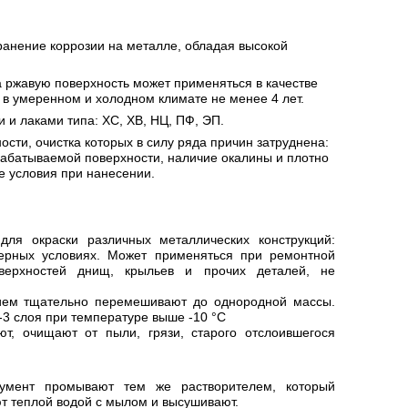
ранение коррозии на металле, обладая высокой
 ржавую поверхность может применяться в качестве
 в умеренном и холодном климате не менее 4 лет.
и лаками типа: ХС, ХВ, НЦ, ПФ, ЭП.
сти, очистка которых в силу ряда причин затруднена:
абатываемой поверхности, наличие окалины и плотно
 условия при нанесении.
для окраски различных металлических конструкций:
ферных условиях. Может применяться при ремонтной
верхностей днищ, крыльев и прочих деталей, не
ием тщательно перемешивают до однородной массы.
-3 слоя при температуре выше -10 °С
т, очищают от пыли, грязи, старого отслоившегося
умент промывают тем же растворителем, который
ют теплой водой с мылом и высушивают.