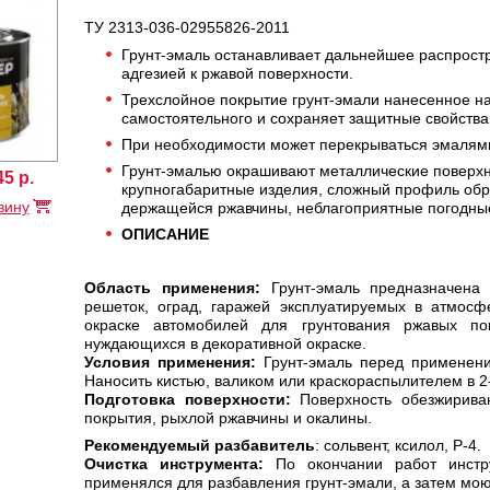
ТУ 2313-036-02955826-2011
Грунт-эмаль останавливает дальнейшее распрост
адгезией к ржавой поверхности.
Трехслойное покрытие грунт-эмали нанесенное на
самостоятельного и сохраняет защитные свойства
При необходимости может перекрываться эмалями 
Грунт-эмалью окрашивают металлические поверхно
45
р.
крупногабаритные изделия, сложный профиль обр
зину
держащейся ржавчины, неблагоприятные погодные
ОПИСАНИЕ
Область применения:
Грунт-эмаль предназначена 
решеток, оград, гаражей эксплуатируемых в атмос
окраске автомобилей для грунтования ржавых по
нуждающихся в декоративной окраске.
Условия применения:
Грунт-эмаль перед применен
Наносить кистью, валиком или краскораспылителем в 2
Подготовка поверхности:
Поверхность обезжириваю
покрытия, рыхлой ржавчины и окалины.
Рекомендуемый разбавитель
: сольвент, ксилол, Р-4.
Очистка инструмента:
По окончании работ инстр
применялся для разбавления грунт-эмали, а затем мо