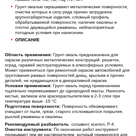
Грунт-эмалью окрашивают металлические поверхности,
очистка которых в силу ряда причин затруднена:
крупногабаритные изделия, сложный профиль
обрабатываемой поверхности, наличие окалины и
плотно держащейся ржавчины, неблагоприятные
погодные условия при нанесении.
ОПИСАНИЕ
Область применения:
Грунт-эмаль предназначена для
окраски различных металлических конструкций: решеток,
оград, гаражей эксплуатируемых в атмосферных условиях.
Может применяться при ремонтной окраске автомобилей для
грунтования ржавых поверхностей днищ, крыльев и прочих
деталей, не нуждающихся в декоративной окраске.
Условия применения:
Грунт-эмаль перед применением
тщательно перемешивают до однородной массы. Наносить
кистью, валиком или краскораспылителем в 2-3 слоя при
температуре выше -10 °С
Подготовка поверхности:
Поверхность обезжиривают,
очищают от пыли, грязи, старого отслоившегося покрытия,
рыхлой ржавчины и окалины.
Рекомендуемый разбавитель
: сольвент, ксилол, Р-4.
Очистка инструмента:
По окончании работ инструмент
промывают тем же растворителем, который применялся для