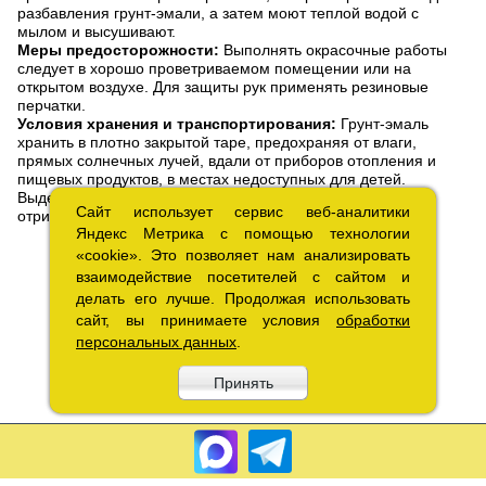
разбавления грунт-эмали, а затем моют теплой водой с
мылом и высушивают.
Меры предосторожности:
Выполнять окрасочные работы
следует в хорошо проветриваемом помещении или на
открытом воздухе. Для защиты рук применять резиновые
перчатки.
Условия хранения и транспортирования:
Грунт-эмаль
хранить в плотно закрытой таре, предохраняя от влаги,
прямых солнечных лучей, вдали от приборов отопления и
пищевых продуктов, в местах недоступных для детей.
Выдерживает транспортирование и хранение при
Сайт использует сервис веб-аналитики
Сайт использует сервис веб-аналитики
отрицательных температурах.
Беречь от огня!
Яндекс Метрика с помощью технологии
Яндекс Метрика с помощью технологии
«cookie». Это позволяет нам анализировать
«cookie». Это позволяет нам анализировать
взаимодействие посетителей с сайтом и
взаимодействие посетителей с сайтом и
делать его лучше. Продолжая использовать
делать его лучше. Продолжая использовать
сайт, вы принимаете условия
сайт, вы принимаете условия
обработки
обработки
персональных данных
персональных данных
.
.
Принять
Принять