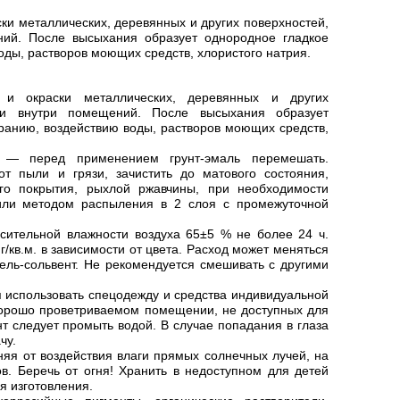
ки металлических, деревянных и других поверхностей,
ний. После высыхания образует однородное гладкое
оды, растворов моющих средств, хлористого натрия.
 окраски металлических, деревянных и других
к и внутри помещений. После высыхания образует
иранию, воздействию воды, растворов моющих средств,
 — перед применением грунт-эмаль перемешать.
т пыли и грязи, зачистить до матового состояния,
ого покрытия, рыхлой ржавчины, при необходимости
 или методом распыления в 2 слоя с промежуточной
осительной влажности воздуха 65±5 % не более 24 ч.
/кв.м. в зависимости от цвета. Расход может меняться
тель-сольвент. Не рекомендуется смешивать с другими
 использовать спецодежду и средства индивидуальной
 хорошо проветриваемом помещении, не доступных для
т следует промыть водой. В случае попадания в глаза
чу.
няя от воздействия влаги прямых солнечных лучей, на
в. Беречь от огня! Хранить в недоступном для детей
я изготовления.