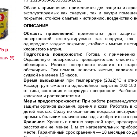
ТУ 2313-036-02955826-2011
Область применения: применяется для защиты и окрас
эксплуатируемых как снаружи, так и внутри помеще
покрытие, стойкое к мытью к истиранию, воздействию в
ОПИСАНИЕ
Область применения:
применяется для защиты и
поверхностей, эксплуатируемых как снаружи, та
однородное гладкое покрытие, стойкое к мытью к ист
хлористого натрия.
75
р.
Подготовка поверхности:
Готова к применению
зину
Окрашенную поверхность предварительно очистить о
обезжирить. Ржавые поверхности очистить от стар
обезжирить. Грунт-эмаль наносить кистью, валиком
сушкой не менее 15 часов.
Время высыхани
я при температуре (20±2)°С и отн
Расход грунт-эмали на однослойное покрытие 100-180 г
от типа, состояния и структуры поверхности. Разбави
красками и растворителями.
Меры предосторожности:
При работе рекомендуется
защиты органов дыхания, зрения и кожи. Работать в
детей местах. Сразу по окончанию покраски инструмен
промыть большим количеством воды и обратиться к вра
Хранение:
Хранить в плотно закрытой таре, предохра
расстоянии не менее 1 м от нагревательных приборо
месте. Гарантийный срок хранения — 18 месяцев со дн