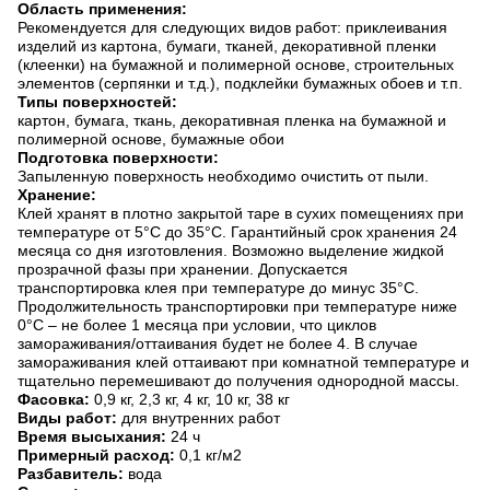
Область применения:
Рекомендуется для следующих видов работ: приклеивания
изделий из картона, бумаги, тканей, декоративной пленки
(клеенки) на бумажной и полимерной основе, строительных
элементов (серпянки и т.д.), подклейки бумажных обоев и т.п.
Типы поверхностей:
картон, бумага, ткань, декоративная пленка на бумажной и
полимерной основе, бумажные обои
Подготовка поверхности:
Запыленную поверхность необходимо очистить от пыли.
Хранение:
Клей хранят в плотно закрытой таре в сухих помещениях при
температуре от 5°С до 35°С. Гарантийный срок хранения 24
месяца со дня изготовления. Возможно выделение жидкой
прозрачной фазы при хранении. Допускается
транспортировка клея при температуре до минус 35°С.
Продолжительность транспортировки при температуре ниже
0°С – не более 1 месяца при условии, что циклов
замораживания/оттаивания будет не более 4. В случае
замораживания клей оттаивают при комнатной температуре и
тщательно перемешивают до получения однородной массы.
Фасовка:
0,9 кг, 2,3 кг, 4 кг, 10 кг, 38 кг
Виды работ:
для внутренних работ
Время высыхания:
24 ч
Примерный расход:
0,1 кг/м2
Разбавитель:
вода