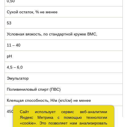
0,50
Сухой остаток, % не менее
53
Условная вязкость, по стандартной кружке ВМС,
11 – 40
pH
4,5 – 6,0
Эмульгатор
Поливиниловый спирт (ПВС)
Клеящая способность, Н/м (кгс/см) не менее
450 (0,45)
Сайт использует сервис веб-аналитики
Сайт использует сервис веб-аналитики
Яндекс Метрика с помощью технологии
Яндекс Метрика с помощью технологии
«cookie». Это позволяет нам анализировать
«cookie». Это позволяет нам анализировать