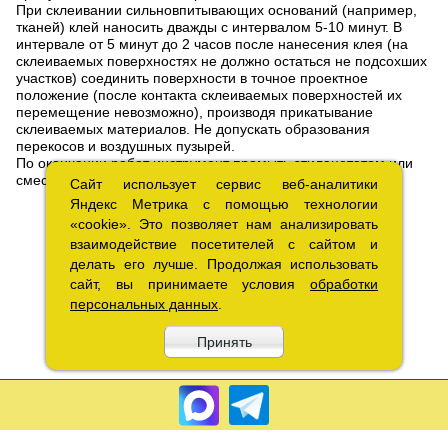
При склеивании сильновпитывающих оснований (например,
тканей) клей наносить дважды с интервалом 5-10 минут. В
интервале от 5 минут до 2 часов после нанесения клея (на
склеиваемых поверхностях не должно остаться не подсохших
участков) соединить поверхности в точное проектное
положение (после контакта склеиваемых поверхностей их
перемещение невозможно), производя прикатывание
склеиваемых материалов. Не допускать образования
перекосов и воздушных пузырей.
По окончании работ инструмент промыть этилацетатом или
смесью этилацетата и бензина в соотношении 1:1.
Сайт использует сервис веб-аналитики
Сайт использует сервис веб-аналитики
Яндекс Метрика с помощью технологии
Яндекс Метрика с помощью технологии
«cookie». Это позволяет нам анализировать
«cookie». Это позволяет нам анализировать
взаимодействие посетителей с сайтом и
взаимодействие посетителей с сайтом и
делать его лучше. Продолжая использовать
делать его лучше. Продолжая использовать
сайт, вы принимаете условия
сайт, вы принимаете условия
обработки
обработки
персональных данных
персональных данных
.
.
Принять
Принять