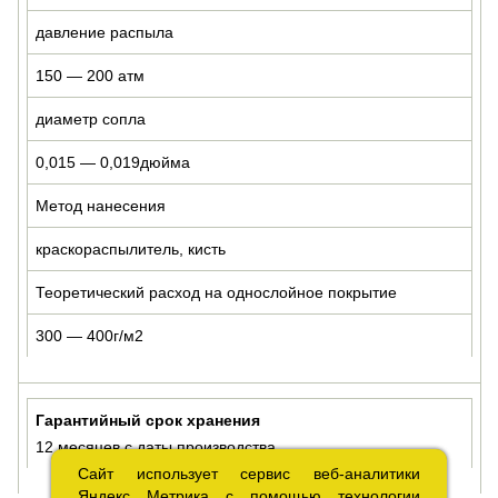
давление распыла
150 — 200 атм
диаметр сопла
0,015 — 0,019дюйма
Метод нанесения
краскораспылитель, кисть
Теоретический расход на однослойное покрытие
300 — 400г/м2
Гарантийный срок хранения
12 месяцев с даты производства
Сайт использует сервис веб-аналитики
Сайт использует сервис веб-аналитики
Яндекс Метрика с помощью технологии
Яндекс Метрика с помощью технологии