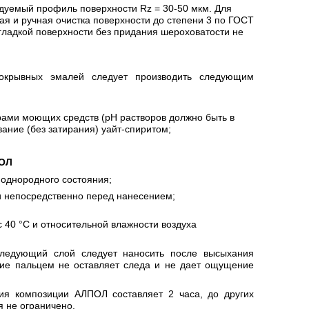
дуемый профиль поверхности Rz = 30-50 мкм. Для
ая и ручная очистка поверхности до степени 3 по ГОСТ
о гладкой поверхности без придания шероховатости не
окрывных эмалей следует производить следующим
рами моющих средств (рН растворов должно быть в
вание (без затирания) уайт-спиритом;
ОЛ
 однородного состояния;
и непосредственно перед нанесением;
 40 °С и относительной влажности воздуха
ледующий слой следует наносить после высыхания
тие пальцем не оставляет следа и не дает ощущение
я композиции АЛПОЛ составляет 2 часа, до других
 не ограничено.