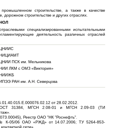
промышленном строительстве, а также в качестве
е, дорожном строительстве и других отраслях.
ИНОЛ
отраслевыми специализированными испытательными
гламентирующие деятельность различных отраслей
ЦНИИС
НИЦИАМТ
ЦНИИ ПСК им. Мельникова
НИИ ЛКМ с ОМЗ «Виктория»
НИИЖБ
ИПЭЭ РАН им. А.Н. Северцова
01.40.015.Е.000076.02.12 от 28.02.2012.
 ГОСТ 31384, МГСН 2.08-01 и МГСН 2.09-03 (ТИ
таж».
073.00045), Реестр ОАО "НК "Роснефть".
 № К-05/06 ОАО «РЖД» от 14.07.2006; ТУ 5264-853-
контактной сети».