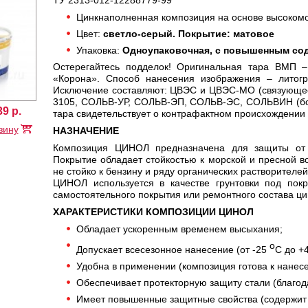
ТУ 2313-012-12288779-99
Цинкнаполненная композиция на основе высокомо
Цвет:
светло-серый. Покрытие: матовое
Упаковка:
Одноупаковочная, с повышенным сод
Остерегайтесь подделок! Оригинальная тара ВМП –
«Корона». Способ нанесения изображения – литогр
Исключение составляют: ЦВЭС и ЦВЭС-МО (связующее
3105, СОЛЬВ-УР, СОЛЬВ-ЭП, СОЛЬВ-ЭС, СОЛЬВИН (бочк
39
р.
тара свидетельствует о контрафактном происхождении
зину
НАЗНАЧЕНИЕ
Композиция ЦИНОЛ предназначена для защиты от к
Покрытие обладает стойкостью к морской и пресной во
не стойко к бензину и ряду органических растворителей
ЦИНОЛ используется в качестве грунтовки под пок
самостоятельного покрытия или ремонтного состава ци
ХАРАКТЕРИСТИКИ КОМПОЗИЦИИ ЦИНОЛ
Обладает ускоренным временем высыхания;
o
Допускает всесезонное нанесение (от -25
C до +
Удобна в применении (композиция готова к нанес
Обеспечивает протекторную защиту стали (благо
Имеет повышенные защитные свойства (содержит 