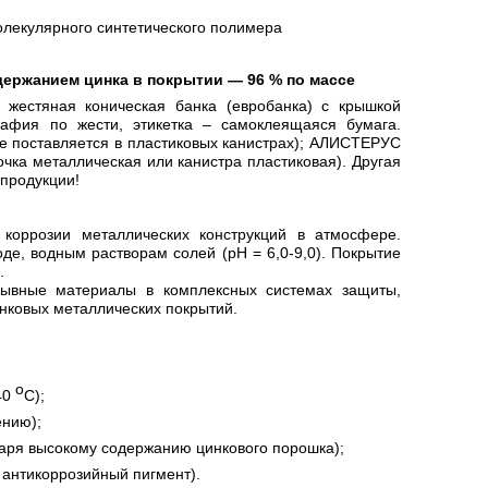
лекулярного синтетического полимера
ержанием цинка в покрытии — 96 % по массе
 жестяная коническая банка (евробанка) с крышкой
афия по жести, этикетка – самоклеящаяся бумага.
 поставляется в пластиковых канистрах); АЛИСТЕРУС
а металлическая или канистра пластиковая). Другая
 продукции!
оррозии металлических конструкций в атмосфере.
де, водным растворам солей (pH = 6,0-9,0). Покрытие
.
рывные материалы в комплексных системах защиты,
нковых металлических покрытий.
o
40
C);
ению);
даря высокому содержанию цинкового порошка);
антикоррозийный пигмент).