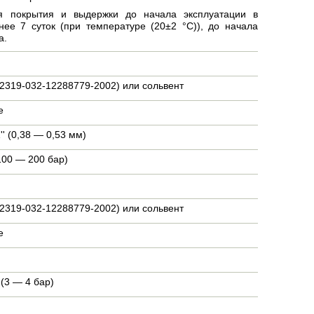
я покрытия и выдержки до начала эксплуатации в
енее 7 суток (при температуре (20±2 °С)), до начала
а.
319-032-12288779-2002) или сольвент
е
'' (0,38 — 0,53 мм)
00 — 200 бар)
319-032-12288779-2002) или сольвент
е
(3 — 4 бар)