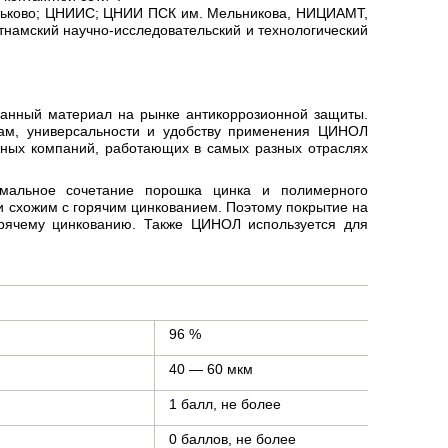
тьково; ЦНИИС; ЦНИИ ПСК им. Мельникова, НИЦИАМТ,
намский научно-исследовательский и технологический
анный материал на рынке антикоррозионной защиты.
кам, универсальности и удобству применения ЦИНОЛ
ежных компаний, работающих в самых разных отраслях
мальное сочетание порошка цинка и полимерного
и схожим с горячим цинкованием. Поэтому покрытие на
орячему цинкованию. Также ЦИНОЛ используется для
96 %
40 — 60 мкм
1 балл, не более
0 баллов, не более