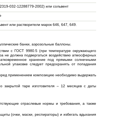
319-032-12288779-2002) или сольвент
е
вент или растворители марок 646, 647, 649.
аллические банки, аэрозольные баллоны.
тствии с ГОСТ 9980.5 (при температуре окружающего
ара не должна подвергаться воздействию атмосферных
кратковременное хранение под прямыми солнечными
льной упаковке следует предохранять от попадания
перед применением композицию необходимо выдержать
о закрытой таре изготовителя – 12 месяцев с даты
етствующие отраслевые нормы и требования, а также
щиты (очки, маски, респираторы) и избегать вдыхания