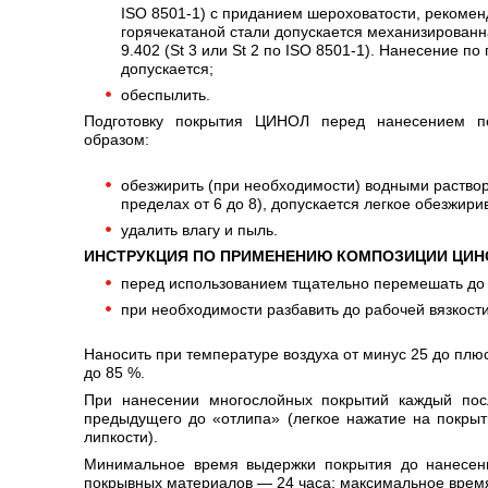
ISО 8501-1) с приданием шероховатости, рекомен
горячекатаной стали допускается механизированн
9.402 (St 3 или St 2 по ISО 8501-1). Нанесение п
допускается;
обеспылить.
Подготовку покрытия ЦИНОЛ перед нанесением п
образом:
обезжирить (при необходимости) водными раство
пределах от 6 до 8), допускается легкое обезжири
удалить влагу и пыль.
ИНСТРУКЦИЯ ПО ПРИМЕНЕНИЮ КОМПОЗИЦИИ ЦИН
перед использованием тщательно перемешать до
при необходимости разбавить до рабочей вязкост
Наносить при температуре воздуха от минус 25 до плюс
до 85 %.
При нанесении многослойных покрытий каждый пос
предыдущего до «отлипа» (легкое нажатие на покры
липкости).
Минимальное время выдержки покрытия до нанесени
покрывных материалов — 24 часа; максимальное время