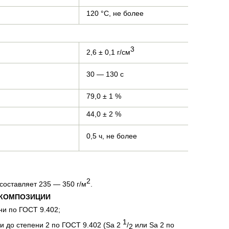
120 °С, не более
3
2,6 ± 0,1 г/см
30 — 130 с
79,0 ± 1 %
44,0 ± 2 %
0,5 ч, не более
2
составляет 235 — 350 г/м
.
 КОМПОЗИЦИИ
ни по ГОСТ 9.402;
1
и до степени 2 по ГОСТ 9.402 (Sa 2
/
или Sa 2 по
2