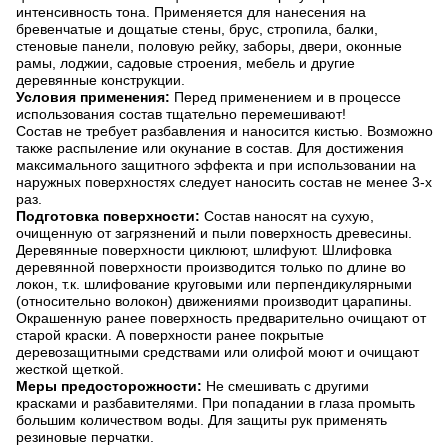
интенсивность тона. Применяется для нанесения на
бревенчатые и дощатые стены, брус, стропила, балки,
стеновые панели, половую рейку, заборы, двери, оконные
рамы, лоджии, садовые строения, мебель и другие
деревянные конструкции.
Условия применения:
Перед применением и в процессе
использования состав тщательно перемешивают!
Состав не требует разбавления и наносится кистью. Возможно
также распыление или окунание в состав. Для достижения
максимального защитного эффекта и при использовании на
наружных поверхностях следует наносить состав не менее 3-х
раз.
Подготовка поверхности:
Состав наносят на сухую,
очищенную от загрязнений и пыли поверхность древесины.
Деревянные поверхности циклюют, шлифуют. Шлифовка
деревянной поверхности производится только по длине во
локон, т.к. шлифование круговыми или перпендикулярными
(относительно волокон) движениями производит царапины.
Окрашенную ранее поверхность предварительно очищают от
старой краски. А поверхности ранее покрытые
деревозащитными средствами или олифой моют и очищают
жесткой щеткой.
Меры предосторожности:
Не смешивать с другими
красками и разбавителями. При попадании в глаза промыть
большим количеством воды. Для защиты рук применять
резиновые перчатки.