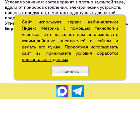
Условия хранения: состав хранят в плотно закрытой таре,
вдали от приборов отопления, электрических устройств,
пищевых продуктов, в местах недоступных для детей,
предохраняют от влаги и прямых солнечных лучей.
Сайт использует сервис веб-аналитики
Сайт использует сервис веб-аналитики
Утилизация:
Пустые банки выносят в места сбора мусора.
Яндекс Метрика с помощью технологии
Яндекс Метрика с помощью технологии
Беречь от огня
«cookie». Это позволяет нам анализировать
«cookie». Это позволяет нам анализировать
взаимодействие посетителей с сайтом и
взаимодействие посетителей с сайтом и
делать его лучше. Продолжая использовать
делать его лучше. Продолжая использовать
сайт, вы принимаете условия
сайт, вы принимаете условия
обработки
обработки
персональных данных
персональных данных
.
.
Принять
Принять
Copyright 2010 – 2026.«Лакрэм» Разработка «
Графикс
»
Соглашение об обработке
персональных данных