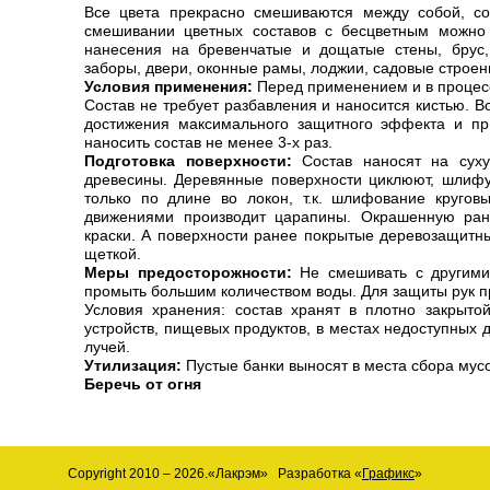
Все цвета прекрасно смешиваются между собой, со
смешивании цветных составов с бесцветным можно 
нанесения на бревенчатые и дощатые стены, брус, 
заборы, двери, оконные рамы, лоджии, садовые строен
Условия применения:
Перед применением и в процес
Состав не требует разбавления и наносится кистью. В
достижения максимального защитного эффекта и пр
наносить состав не менее 3-х раз.
Подготовка поверхности:
Состав наносят на суху
древесины. Деревянные поверхности циклюют, шлифу
только по длине во локон, т.к. шлифование кругов
движениями производит царапины. Окрашенную ран
краски. А поверхности ранее покрытые деревозащит
щеткой.
Меры предосторожности:
Не смешивать с другими 
промыть большим количеством воды. Для защиты рук п
Условия хранения: состав хранят в плотно закрытой
устройств, пищевых продуктов, в местах недоступных 
лучей.
Утилизация:
Пустые банки выносят в места сбора мус
Беречь от огня
Copyright 2010 – 2026.«Лакрэм» Разработка «
Графикс
»