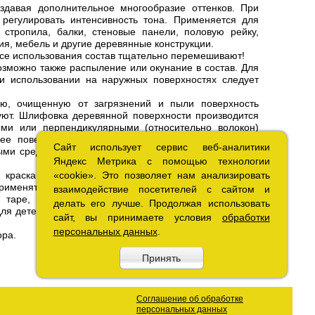
здавая дополнительное многообразие оттенков. При
регулировать интенсивность тона. Применяется для
стропила, балки, стеновые панели, половую рейку,
ия, мебель и другие деревянные конструкции.
се использования состав тщательно перемешивают!
озможно также распыление или окунание в состав. Для
и использовании на наружных поверхностях следует
ю, очищенную от загрязнений и пыли поверхность
ют. Шлифовка деревянной поверхности производится
ыми или перпендикулярными (относительно волокон)
ее поверхность предварительно очищают от старой
Сайт использует сервис веб-аналитики
Сайт использует сервис веб-аналитики
ными средствами или олифой моют и очищают жесткой
Яндекс Метрика с помощью технологии
Яндекс Метрика с помощью технологии
красками и разбавителями. При попадании в глаза
«cookie». Это позволяет нам анализировать
«cookie». Это позволяет нам анализировать
рименять резиновые перчатки.
взаимодействие посетителей с сайтом и
взаимодействие посетителей с сайтом и
 таре, вдали от приборов отопления, электрических
делать его лучше. Продолжая использовать
делать его лучше. Продолжая использовать
для детей, предохраняют от влаги и прямых солнечных
сайт, вы принимаете условия
сайт, вы принимаете условия
обработки
обработки
персональных данных
персональных данных
.
.
ора.
Принять
Принять
Соглашение об обработке
персональных данных