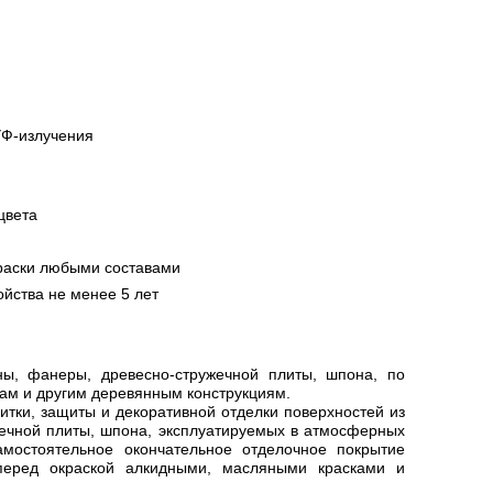
УФ-излучения
цвета
раски любыми составами
йства не менее 5 лет
ы, фанеры, древесно-стружечной плиты, шпона, по
кам и другим деревянным конструкциям.
тки, защиты и декоративной отделки поверхностей из
ечной плиты, шпона, эксплуатируемых в атмосферных
амостоятельное окончательное отделочное покрытие
 перед окраской алкидными, масляными красками и