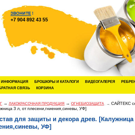
+7 904 892 43 55
ИНФОРМАЦИЯ
БРОШЮРЫ И КАТАЛОГИ
ВИДЕОГАЛЕРЕЯ
РЕБРЕ
БРАТНАЯ СВЯЗЬ
КОРЗИНА
→
→
САЙТЕКС со
Г
ЛАКОКРАСОЧНАЯ ПРОДУКЦИЯ
ОГНЕБИОЗАЩИТА
→
ужница 3 л, от плесени,гниения,синевы, УФ]
тав для защиты и декора древ. [Калужница 
ения,синевы, УФ]