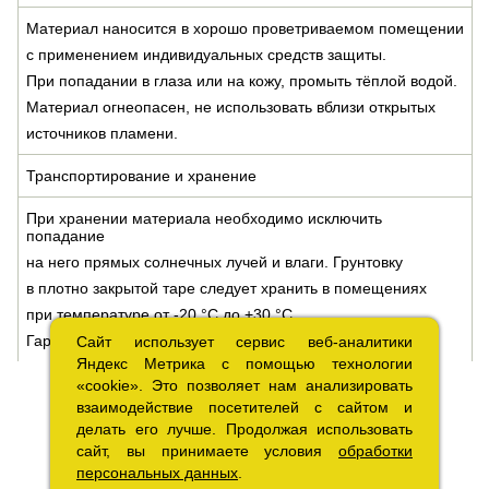
Материал наносится в хорошо проветриваемом помещении
с применением индивидуальных средств защиты.
При попадании в глаза или на кожу, промыть тёплой водой.
Материал огнеопасен, не использовать вблизи открытых
источников пламени.
Транспортирование и хранение
При хранении материала необходимо исключить
попадание
на него прямых солнечных лучей и влаги. Грунтовку
в плотно закрытой таре следует хранить в помещениях
при температуре от -20 °С до +30 °С.
Гарантийный срок хранения материала – 12 месяцев
Сайт использует сервис веб-аналитики
Сайт использует сервис веб-аналитики
Яндекс Метрика с помощью технологии
Яндекс Метрика с помощью технологии
«cookie». Это позволяет нам анализировать
«cookie». Это позволяет нам анализировать
взаимодействие посетителей с сайтом и
взаимодействие посетителей с сайтом и
делать его лучше. Продолжая использовать
делать его лучше. Продолжая использовать
сайт, вы принимаете условия
сайт, вы принимаете условия
обработки
обработки
персональных данных
персональных данных
.
.