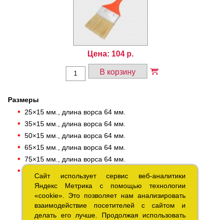
Цена:
104
р.
В корзину
Размеры
25×15 мм., длина ворса 64 мм.
35×15 мм., длина ворса 64 мм.
50×15 мм., длина ворса 64 мм.
65×15 мм., длина ворса 64 мм.
75×15 мм., длина ворса 64 мм.
100×15 мм., длина ворса 64 мм.
Сайт использует сервис веб-аналитики
Сайт использует сервис веб-аналитики
Яндекс Метрика с помощью технологии
Яндекс Метрика с помощью технологии
«cookie». Это позволяет нам анализировать
«cookie». Это позволяет нам анализировать
взаимодействие посетителей с сайтом и
взаимодействие посетителей с сайтом и
делать его лучше. Продолжая использовать
делать его лучше. Продолжая использовать