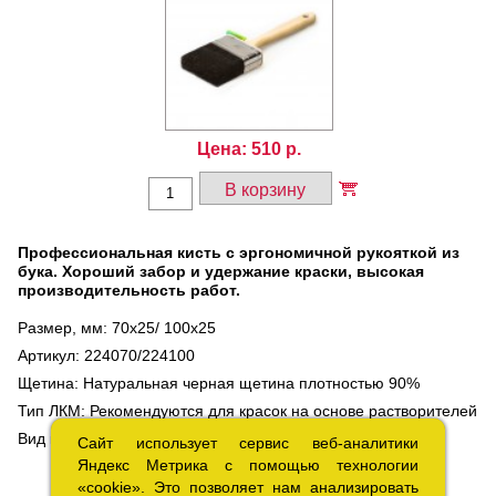
Цена:
510
р.
В корзину
Профессиональная кисть с эргономичной рукояткой из
бука. Хороший забор и удержание краски, высокая
производительность работ.
Размер, мм: 70x25/ 100x25
Артикул: 224070/224100
Щетина: Натуральная черная щетина плотностью 90%
Тип ЛКМ: Рекомендуются для красок на основе растворителей
Вид кисти: Плоская
Сайт использует сервис веб-аналитики
Сайт использует сервис веб-аналитики
Яндекс Метрика с помощью технологии
Яндекс Метрика с помощью технологии
«cookie». Это позволяет нам анализировать
«cookie». Это позволяет нам анализировать