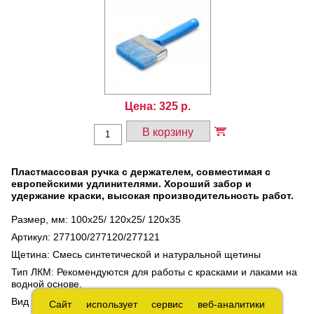
Цена:
325
р.
В корзину
Пластмассовая ручка с держателем, совместимая с
европейскими удлинителями. Хороший забор и
удержание краски, высокая производительность работ.
Размер, мм: 100x25/ 120x25/ 120x35
Артикул: 277100/277120/277121
Щетина: Смесь синтетической и натуральной щетины
Тип ЛКМ: Рекомендуются для работы с красками и лаками на
водной основе.
Вид кисти: Плоская
Сайт использует сервис веб-аналитики
Сайт использует сервис веб-аналитики