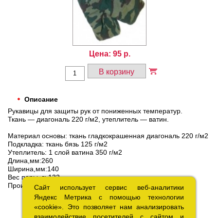
Цена:
95
р.
В корзину
Описание
Рукавицы для защиты рук от пониженных температур.
Ткань — диагональ 220 г/м2, утеплитель — ватин.
Материал основы: ткань гладкокрашенная диагональ 220 г/м2
Подкладка: ткань бязь 125 г/м2
Утеплитель: 1 слой ватина 350 г/м2
Длина,мм:260
Ширина,мм:140
Вес пары, г: 132
Производство: Россия
Сайт использует сервис веб-аналитики
Сайт использует сервис веб-аналитики
Яндекс Метрика с помощью технологии
Яндекс Метрика с помощью технологии
«cookie». Это позволяет нам анализировать
«cookie». Это позволяет нам анализировать
взаимодействие посетителей с сайтом и
взаимодействие посетителей с сайтом и