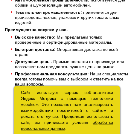
обивки и шумоизоляции автомобилей.
Текстильная промышленность:
применяется для
производства чехлов, упаковок и других текстильных
изделий.
Преимущества покупки у нас:
Высокое качество:
Мы предлагаем только
проверенные и сертифицированные материалы.
Быстрая доставка:
Оперативная доставка по всей
стране.
Доступные цены:
Прямые поставки от производителя
позволяют нам предлагать лучшие цены на рынке.
Профессиональная консультация:
Наши специалисты
всегда готовы помочь вам с выбором и ответить на все
ваши вопросы.
Сайт использует сервис веб-аналитики
Сайт использует сервис веб-аналитики
Яндекс Метрика с помощью технологии
Яндекс Метрика с помощью технологии
«cookie». Это позволяет нам анализировать
«cookie». Это позволяет нам анализировать
взаимодействие посетителей с сайтом и
взаимодействие посетителей с сайтом и
делать его лучше. Продолжая использовать
делать его лучше. Продолжая использовать
сайт, вы принимаете условия
сайт, вы принимаете условия
обработки
обработки
персональных данных
персональных данных
.
.