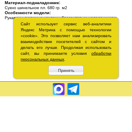
Материал-подналадонник:
Сукно шинельное пл. 680 гр. м2
Особенности модели:
Рукавицы суконные усилены брезентовым наладонником
Сайт использует сервис веб-аналитики
Сайт использует сервис веб-аналитики
Яндекс Метрика с помощью технологии
Яндекс Метрика с помощью технологии
«cookie». Это позволяет нам анализировать
«cookie». Это позволяет нам анализировать
взаимодействие посетителей с сайтом и
взаимодействие посетителей с сайтом и
делать его лучше. Продолжая использовать
делать его лучше. Продолжая использовать
сайт, вы принимаете условия
сайт, вы принимаете условия
обработки
обработки
персональных данных
персональных данных
.
.
Принять
Принять
Copyright 2010 – 2026.«Лакрэм» Разработка «
Графикс
»
Соглашение об обработке
персональных данных