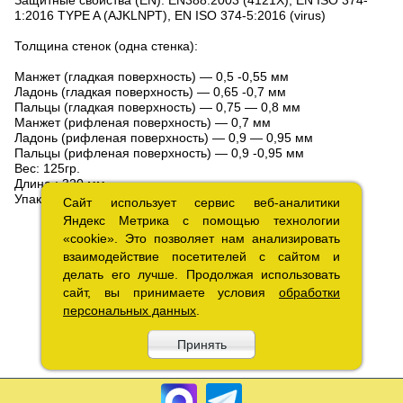
1:2016 TYPE A (AJKLNPT), EN ISO 374-5:2016 (virus)
Толщина стенок (одна стенка):
Манжет (гладкая поверхность) — 0,5 -0,55 мм
Ладонь (гладкая поверхность) — 0,65 -0,7 мм
Пальцы (гладкая поверхность) — 0,75 — 0,8 мм
Манжет (рифленая поверхность) — 0,7 мм
Ладонь (рифленая поверхность) — 0,9 — 0,95 мм
Пальцы (рифленая поверхность) — 0,9 -0,95 мм
Вес: 125гр.
Длина : 320 мм.
Упаковка: пачка — 12 пар.
Сайт использует сервис веб-аналитики
Сайт использует сервис веб-аналитики
Яндекс Метрика с помощью технологии
Яндекс Метрика с помощью технологии
«cookie». Это позволяет нам анализировать
«cookie». Это позволяет нам анализировать
взаимодействие посетителей с сайтом и
взаимодействие посетителей с сайтом и
делать его лучше. Продолжая использовать
делать его лучше. Продолжая использовать
сайт, вы принимаете условия
сайт, вы принимаете условия
обработки
обработки
персональных данных
персональных данных
.
.
Принять
Принять