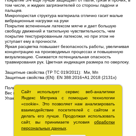
том числе, и жидких загрязнителей со стороны ладони и
пальцев.
Микропористая структура материала отлично гасит малые
вибрационные нагрузки на руки
Покрытие вспененным латексом мягче и дает большую
свободу движений и тактильную чувствительность, чем
покрытие текстурированным латексом, но при этом не
уступает ему в прочности.
Яркая расцветка повышает безопасность работы, увеличивая
концентрацию на производимых процессах и повышенную
визуализацию. Снижается потенциальная опасность
травмирования рук. Цветная индикация размера по оверлоку.
Защитные свойства (ТР ТС 019/2011): Ми, Мп
Защитные свойства (EN): EN 388:2016+A1:2018 (2131х)
Полная длина — 25-26 см
Сайт использует сервис веб-аналитики
Сайт использует сервис веб-аналитики
Вес пары — 62 грамма.
Яндекс Метрика с помощью технологии
Яндекс Метрика с помощью технологии
Упаковка: пачка — 12 пар.
«cookie». Это позволяет нам анализировать
«cookie». Это позволяет нам анализировать
взаимодействие посетителей с сайтом и
взаимодействие посетителей с сайтом и
делать его лучше. Продолжая использовать
делать его лучше. Продолжая использовать
сайт, вы принимаете условия
сайт, вы принимаете условия
обработки
обработки
персональных данных
персональных данных
.
.