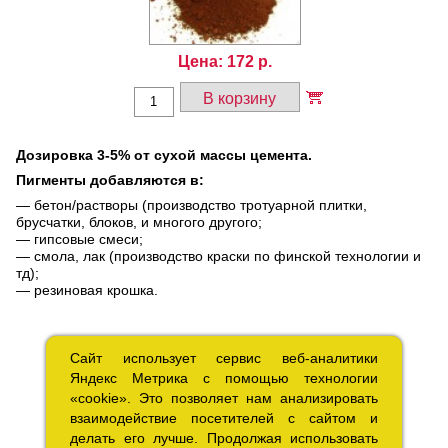
Цена:
172
р.
В корзину
Дозировка 3-5% от сухой массы цемента.
Пигменты добавляются в:
— бетон/растворы (производство тротуарной плитки,
брусчатки, блоков, и многого другого;
— гипсовые смеси;
— смола, лак (производство краски по финской технологии и
тд);
— резиновая крошка.
Сайт использует сервис веб-аналитики
Сайт использует сервис веб-аналитики
Яндекс Метрика с помощью технологии
Яндекс Метрика с помощью технологии
«cookie». Это позволяет нам анализировать
«cookie». Это позволяет нам анализировать
взаимодействие посетителей с сайтом и
взаимодействие посетителей с сайтом и
делать его лучше. Продолжая использовать
делать его лучше. Продолжая использовать