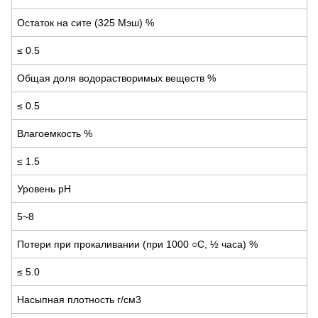
Остаток на сите (325 Мэш) %
≤ 0.5
Общая доля водорастворимых веществ %
≤ 0.5
Влагоемкость %
≤ 1.5
Уровень pH
5~8
Потери при прокаливании (при 1000 ○С, ½ часа) %
≤ 5.0
Насыпная плотность г/см3