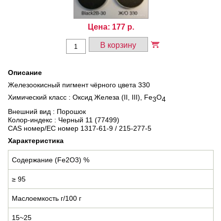
Цена:
177
р.
В корзину
Описание
Железоокисный пигмент чёрного цвета 330
Химический класс : Оксид Железа (II, III), Fe
O
3
4
Внешний вид : Порошок
Колор-индекс : Черный 11 (77499)
CAS номер/EC номер 1317-61-9 / 215-277-5
Характеристика
Содержание (Fe2O3) %
≥ 95
Маслоемкость г/100 г
15~25