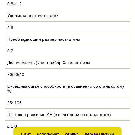
0.8~1.2
Удельная плотность г/см3
4.8
Преобладающий размер частиц мкм
0.2
Дисперсность (изм. прибор Хегмана) мкм
20/30/40
Окрашивающая способность (в сравнении со стандартом)
%
95~105
Цветовое различие ΔE (в сравнении со стандартом)
≤ 1.0
Сайт использует сервис веб-аналитики
Сайт использует сервис веб-аналитики